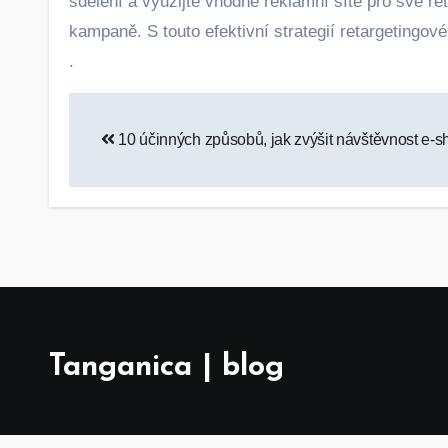
sdělení a využijte vhodné reklamní sítě pro své r
kampaně. S touto efektivní strategií retargetingov
.
Navigace
10 účinných způsobů, jak zvýšit návštěvnost e-
pro
příspěvek
Tanganica | blog