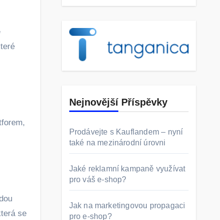
é
které
Nejnovější Příspěvky
tforem,
Prodávejte s Kauflandem – nyní
také na mezinárodní úrovni
Jaké reklamní kampaně využívat
pro váš e-shop?
udou
Jak na marketingovou propagaci
která se
pro e-shop?