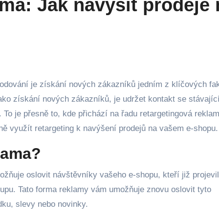
ma: Jak navýšit prodeje 
ako získání nových zákazníků, je udržet kontakt se stávajíc
To je přesně to, kde přichází na řadu retargetingová rekla
ně využít retargeting k navýšení prodejů na vašem e-shopu.
klama?
žňuje oslovit návštěvníky vašeho e-shopu, kteří již projevi
kupu. Tato forma reklamy vám umožňuje znovu oslovit tyto
dku, slevy nebo novinky.