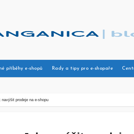
né příběhy e-shopů
Rady a tipy pro e-shopaře
Cent
 navýšit prodeje na e-shopu