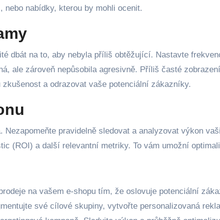
i, nebo nabídky, kterou by mohli ocenit.
lamy
ité dbát na to, aby nebyla příliš obtěžující. Nastavte frekven
ná, ale zároveň nepůsobila agresivně. Příliš časté zobrazen
 zkušenost a odrazovat vaše potenciální zákazníky.
konu
. Nezapomeňte pravidelně sledovat a analyzovat výkon vaš
tic (ROI) a další relevantní metriky. To vám umožní optimal
 prodeje na vašem e-shopu tím, že oslovuje potenciální záka
egmentujte své cílové skupiny, vytvořte personalizovaná rekl