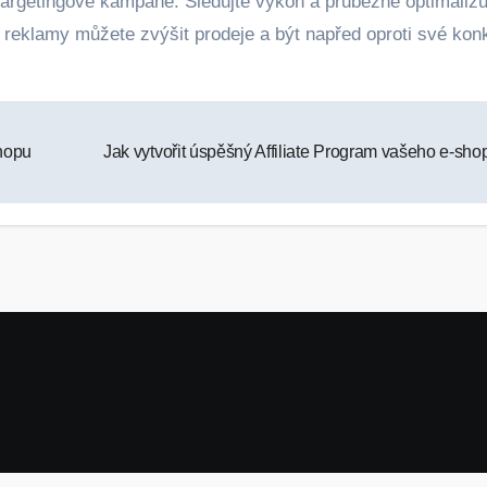
etargetingové kampaně. Sledujte výkon a průběžně optimalizu
é reklamy můžete zvýšit prodeje a být napřed oproti své kon
shopu
Jak vytvořit úspěšný Affiliate Program vašeho e-sh