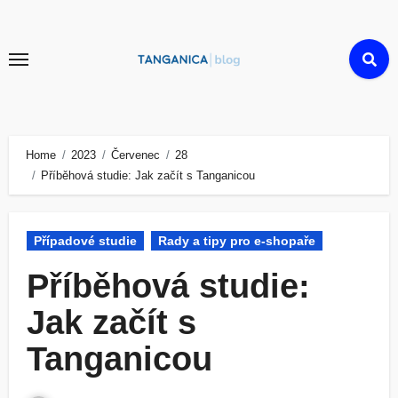
Skip
to
content
Home
2023
Červenec
28
Příběhová studie: Jak začít s Tanganicou
Případové studie
Rady a tipy pro e-shopaře
Příběhová studie:
Jak začít s
Tanganicou