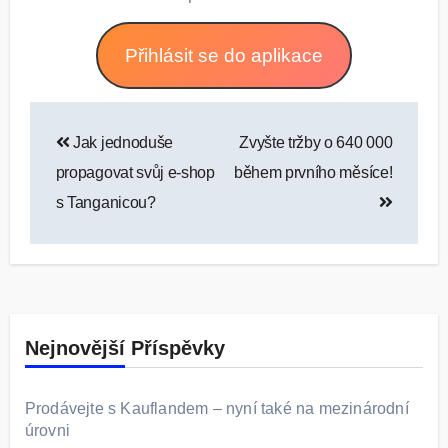
Přihlásit se do aplikace
Navigace
Jak jednoduše
Zvyšte tržby o 640 000
pro
propagovat svůj e-shop
během prvního měsíce!
příspěvek
s Tanganicou?
Nejnovější Příspěvky
Prodávejte s Kauflandem – nyní také na mezinárodní
úrovni