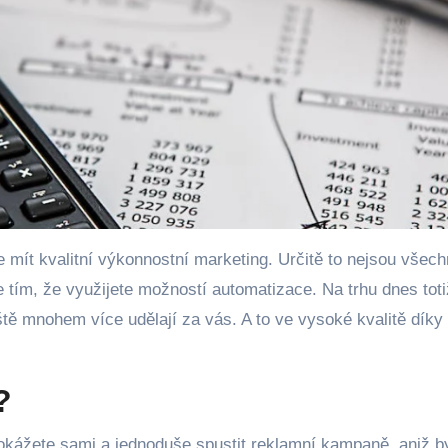
e mít kvalitní výkonnostní marketing. Určitě to nejsou všec
uce tím, že využijete možností automatizace. Na trhu dnes toti
eště mnohem více udělají za vás. A to ve vysoké kvalitě díky
?
dokážete sami a jednoduše spustit reklamní kampaně, aniž b