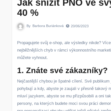
Jak snížit PNO ve s
40 %
By
Barbora Buriánková
20/06/2023
Propagujete svůj e-shop, ale výsledky nikde? Více do reklam vkládáte, než vám vydělávají? Možná děláte jednu z
nejběžnějších chyb v rámci výkonnostního marketin
můžete vyhnout.
1. Znáte své zákazníky?
Nejčastější chybou je špatné cílení. Své publikum 
pohybují a kdy, abyste je zaujali v přesně takový
mluví jazykem, abyste se mu přizpůsobili a oni tak 
persony, na kterých budete moci svou práci demonst
pro personalizaci obsahu udělat ještě nějaké změn