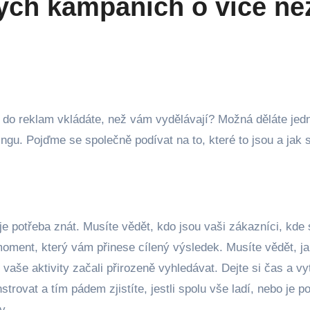
vých kampaních o více ne
gu. Pojďme se společně podívat na to, které to jsou a jak s
je potřeba znát. Musíte vědět, kdo jsou vaši zákazníci, kde 
 moment, který vám přinese cílený výsledek. Musíte vědět, 
vaše aktivity začali přirozeně vyhledávat. Dejte si čas a vyt
rovat a tím pádem zjistíte, jestli spolu vše ladí, nebo je p
y.