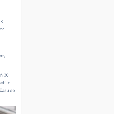
 k
bez
amy
oň 30
sobíte
 času se