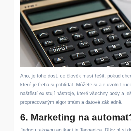
Ano, je toho dost, co člověk musí řešit, pokud chc
které je třeba si pohlídat. Můžete si ale uvolnit r
naštěstí existují nástroje, které všechny body a j
propracovaným algoritmům a datové základně.
6. Marketing na automat
Jednou takovou aplikací je Tanganica. Díky ní si 