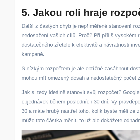
5. Jakou roli hraje rozpo
Další z častých chyb je nepřiměřené stanovení r
nedosažení vašich cílů. Proč? Při příliš vysokém 
dostatečného zřetele k efektivitě a návratnosti inv
kampaně.
S nízkým rozpočtem je ale obtížné zasáhnout dost
mohou mít omezený dosah a nedostatečný počet zob
Jak si tedy ideálně stanovit svůj rozpočet? Googl
objednávek během posledních 30 dní. Vy pravděpod
30 a máte hrubý nástřel toho, kolik byste měli ze
může tato částka měnit, to už ale dokážete odhad