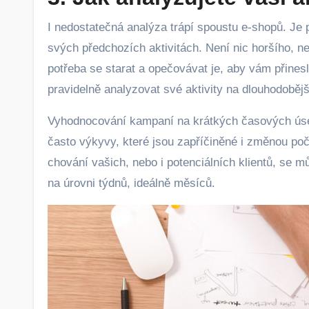
I nedostatečná analýza trápí spoustu e-shopů. Je p
svých předchozích aktivitách. Není nic horšího, n
potřeba se starat a opečovávat je, aby vám přines
pravidelně analyzovat své aktivity na dlouhodobějš
Vyhodnocování kampaní na krátkých časových úse
často výkyvy, které jsou zapříčiněné i změnou po
chování vašich, nebo i potenciálních klientů, se m
na úrovni týdnů, ideálně měsíců.