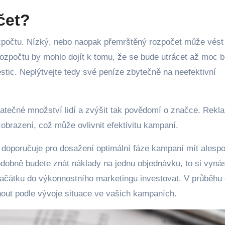
čet?
ozpočtu. Nízký, nebo naopak přemrštěný rozpočet může vést
rozpočtu by mohlo dojít k tomu, že se bude utrácet až moc 
estic. Neplýtvejte tedy své peníze zbytečně na neefektivní
atečné množství lidí a zvýšit tak povědomí o značce. Rekl
razení, což může ovlivnit efektivitu kampaní.
e doporučuje pro dosažení optimální fáze kampaní mít alesp
obně budete znát náklady na jednu objednávku, to si vyná
 začátku do výkonnostního marketingu investovat. V průběhu
nout podle vývoje situace ve vašich kampaních.