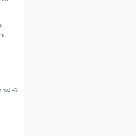
ěh
ní
e než 43