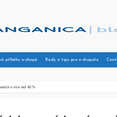
né příběhy e-shopů
Rady a tipy pro e-shopaře
Cent
paních o více než 40 %