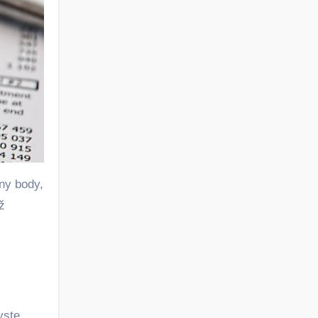
hny body,
ž
yste