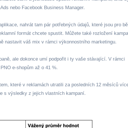
le Ads nebo Facebook Business Manager.
aplikace, nahrát tam pár potřebných údajů, které jsou pro b
 reklamní formát chcete spustit. Můžete také rozložení kampa
ě nastavit váš mix v rámci výkonnostního marketingu.
ně, ale dokonce umí podpořit i ty vaše stávající. V rámci
uje PNO e-shopům až o 41 %.
em, které v reklamách utratili za posledních 12 měsíců víc
ce s výsledky z jejich vlastních kampaní.