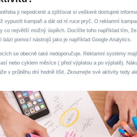
otřeba ji nepodcenit a zjišťovat si veškeré dostupné inform
ež vypustit kampaň a dát od ní ruce pryč. O reklamní kampa
ly co největší možný úspěch. Docílíte toho například tím, že
í bázi pomocí nástrojů jako je například Google Analytics.
cích se obecně také nedoporučuje. Reklamní systémy mají
časí nebo cyklem měsíce ( před výplatou a po výplatě). Nák
ůže v průběhu dní hodně lišit. Zkoumejte své aktivity tedy a