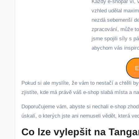
Každý e-shopař ví, v jakém stavu je jeho e-shop a zda pro jeho funkčnost a
vzhled udělal maxim
nezdá sebemenší det
zpracování, může to 
jsme spojili síly s 
abychom vás inspiro
E
Pokud si ale myslíte, že vám to nestačí a chtěli b
zjistíte, kde má právě váš e-shop slabá místa a n
Doporučujeme vám, abyste si nechali e-shop zhod
úskalí, o kterých jste ani nemuseli vědět, která 
Co lze vylepšit na Tang