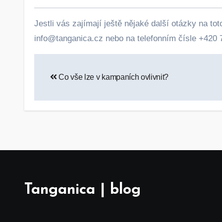
Jestli vás zajímají ještě nějaké další otázky na t
info@tanganica.cz nebo na telefonním čísle +420 
Navigace
Co vše lze v kampaních ovlivnit?
pro
příspěvek
Tanganica | blog