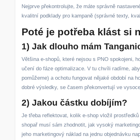
Nejprve překontrolujte, že máte správně nastavené
kvalitní podklady pro kampaně (správné texty, kval
Poté je potřeba klást si 
1) Jak dlouho mám Tangani
Většina e-shopů, které nejsou s PNO spokojeni, h
učení do fáze optimalizace. V tu chvíli radíme, ab
pomůžeme) a ochotu fungovat nějaké období na ho
dobré výsledky, se časem překonvertují ve vysoce v
2) Jakou částku dobíjím?
Je třeba reflektovat, kolik e-shop vložil prostřed
shopař musí sám zhodnotit, jak vysoký marketing
jeho marketingový náklad na jednu objednávku nap