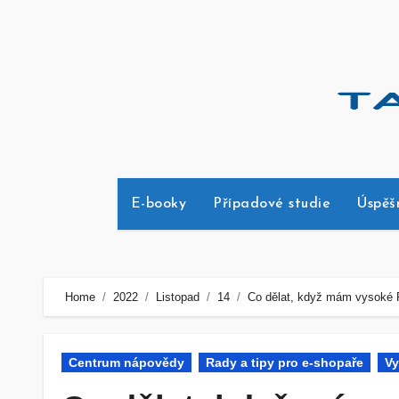
Skip
to
content
E-booky
Případové studie
Úspěš
Home
2022
Listopad
14
Co dělat, když mám vysoké
Centrum nápovědy
Rady a tipy pro e-shopaře
V