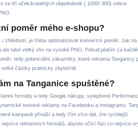
to ze tří očekávatelných objednávek ( 1000/ 300) velice
 PNO.
rzní poměr mého e-shopu?
k i zhlédnutí, je třeba optimalizovat konverzní poměr. Jak na
má ale také velký vliv na vysoké PNO. Pokud platím za každé
oměr, tedy potenciální zákazníky, které reklama Tanganicy 
 velké částky prakticky zbytečně.
mám na Tanganice spuštěné?
eklamní formáty a tedy Google nákupy, vylepšené Performan
Dynamické textové reklamy na Facebooku a Instagramu. Tan
které kampaně přináší a tedy čím více dat, tím rychlejší
ejvíce reklamních formátů, abyste učící fázi co nejvíce ury