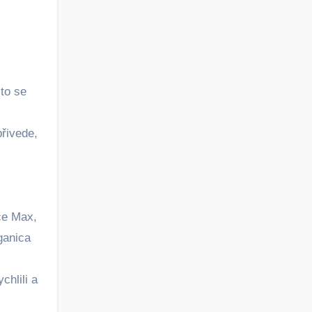
 to se
přivede,
ce Max,
ganica
chlili a