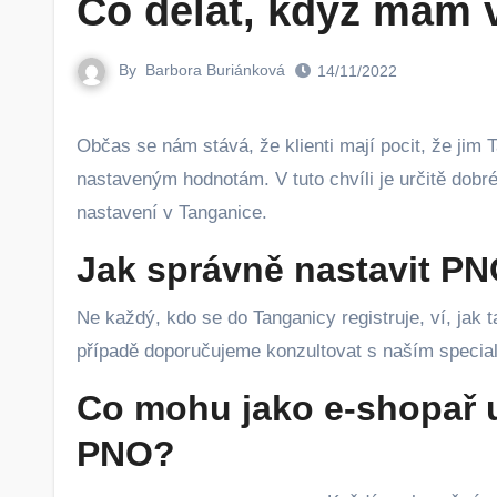
Co dělat, když mám
By
Barbora Buriánková
14/11/2022
Občas se nám stává, že klienti mají pocit, že jim Tanganica generuje příliš vysoké PNO, které neodpovídá jimi
nastaveným hodnotám. V tuto chvíli je určitě dobré 
nastavení v Tanganice.
Jak správně nastavit P
Ne každý, kdo se do Tanganicy registruje, ví, jak 
případě doporučujeme konzultovat s naším special
Co mohu jako e-shopař 
PNO?