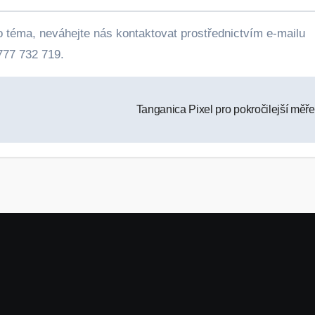
oto téma, neváhejte nás kontaktovat prostřednictvím e-mailu
777 732 719.
Tanganica Pixel pro pokročilejší měř