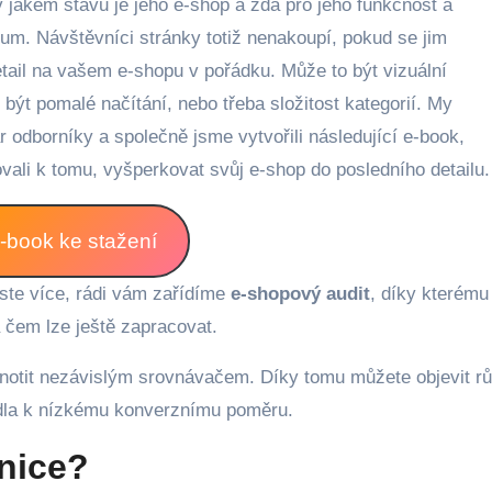
um. Návštěvníci stránky totiž nenakoupí, pokud se jim
ail na vašem e-shopu v pořádku. Může to být vizuální
být pomalé načítání, nebo třeba složitost kategorií. My
pár odborníky a společně jsme vytvořili následující e-book,
vali k tomu, vyšperkovat svůj e-shop do posledního detailu.
-book ke stažení
yste více, rádi vám zařídíme
e-shopový audit
, díky kterému
a čem lze ještě zapracovat.
notit nezávislým srovnávačem. Díky tomu můžete objevit r
vedla k nízkému konverznímu poměru.
anice?