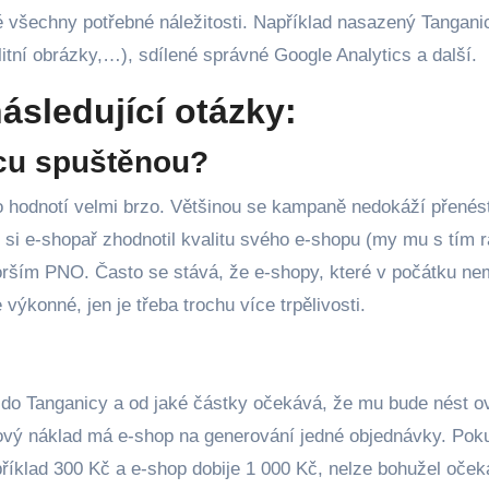
 všechny potřebné náležitosti. Například nasazený Tanganic
itní obrázky,…), sdílené správné Google Analytics a další.
následující otázky:
cu spuštěnou?
o hodnotí velmi brzo. Většinou se kampaně nedokáží přenést
y si e-shopař zhodnotil kvalitu svého e-shopu (my mu s tím r
rším PNO. Často se stává, že e-shopy, které v počátku ne
ýkonné, jen je třeba trochu více trpělivosti.
ků do Tanganicy a od jaké částky očekává, že mu bude nést o
ový náklad má e-shop na generování jedné objednávky. Poku
říklad 300 Kč a e-shop dobije 1 000 Kč, nelze bohužel oček