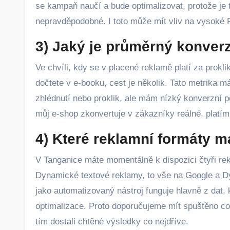
se kampaň naučí a bude optimalizovat, protože je 
nepravděpodobné. I toto může mít vliv na vysoké
3) Jaký je průměrný konve
Ve chvíli, kdy se v placené reklamě platí za prokli
dočtete v e-booku, cest je několik. Tato metrika 
zhlédnutí nebo proklik, ale mám nízký konverzní p
můj e-shop zkonvertuje v zákazníky reálné, platím
4) Které reklamní formáty 
V Tanganice máte momentálně k dispozici čtyři r
Dynamické textové reklamy, to vše na Google a 
jako automatizovaný nástroj funguje hlavně z dat, 
optimalizace. Proto doporučujeme mít spuštěno co n
tím dostali chtěné výsledky co nejdříve.